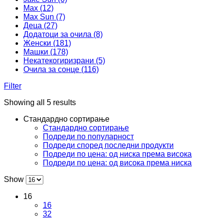
Max (12)
Max Sun (7)
Деца (27)
Додатоци за очила (8)
Женски (181)
Машки (178)
Некатекогиризрани (5)
Очила за сонце (116)
Filter
Showing all 5 results
Стандардно сортирање
Стандардно сортирање
Подреди по популарност
Подреди според последни продукти
Подреди по цена: од ниска према висока
Подреди по цена: од висока према ниска
Show
16
16
32