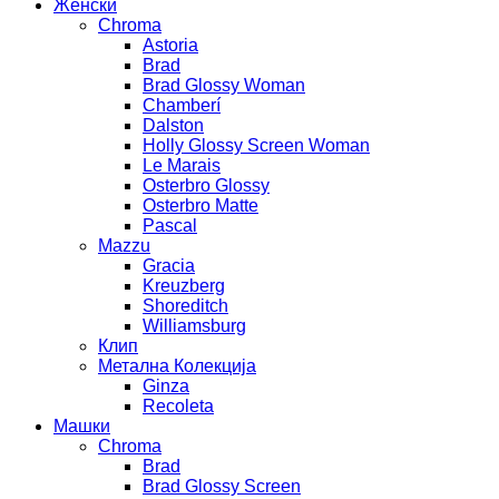
Женски
Chroma
Astoria
Brad
Brad Glossy Woman
Chamberí
Dalston
Holly Glossy Screen Woman
Le Marais
Osterbro Glossy
Osterbro Matte
Pascal
Mazzu
Gracia
Kreuzberg
Shoreditch
Williamsburg
Клип
Метална Колекција
Ginza
Recoleta
Машки
Chroma
Brad
Brad Glossy Screen