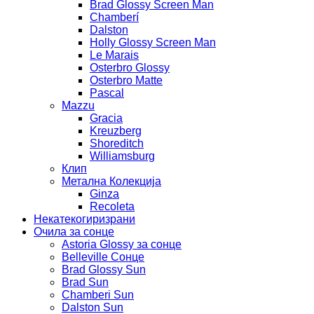
Brad Glossy Screen Man
Chamberí
Dalston
Holly Glossy Screen Man
Le Marais
Osterbro Glossy
Osterbro Matte
Pascal
Mazzu
Gracia
Kreuzberg
Shoreditch
Williamsburg
Клип
Метална Колекција
Ginza
Recoleta
Некатекогиризрани
Очила за сонце
Astoria Glossy за сонце
Belleville Сонце
Brad Glossy Sun
Brad Sun
Chamberi Sun
Dalston Sun