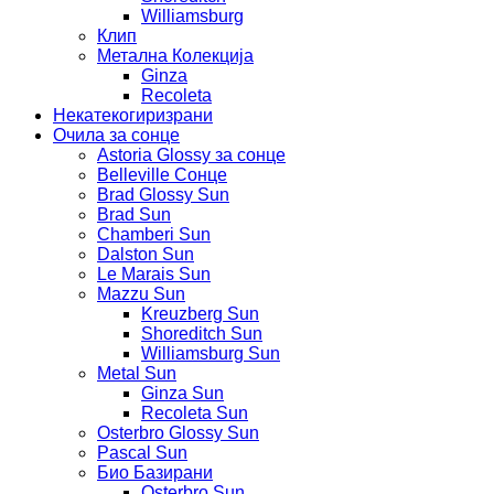
Williamsburg
Клип
Метална Колекција
Ginza
Recoleta
Некатекогиризрани
Очила за сонце
Astoria Glossy за сонце
Belleville Сонце
Brad Glossy Sun
Brad Sun
Chamberi Sun
Dalston Sun
Le Marais Sun
Mazzu Sun
Kreuzberg Sun
Shoreditch Sun
Williamsburg Sun
Metal Sun
Ginza Sun
Recoleta Sun
Osterbro Glossy Sun
Pascal Sun
Био Базирани
Osterbro Sun