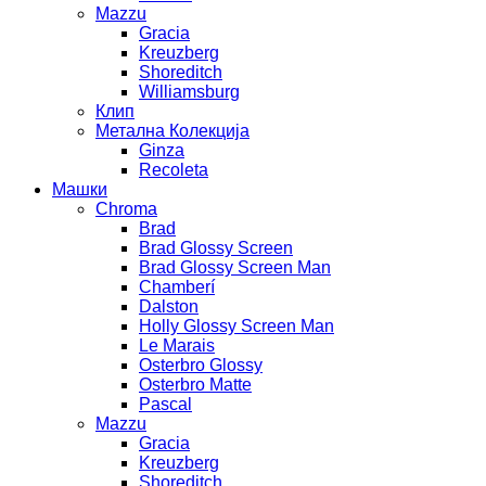
Mazzu
Gracia
Kreuzberg
Shoreditch
Williamsburg
Клип
Метална Колекција
Ginza
Recoleta
Машки
Chroma
Brad
Brad Glossy Screen
Brad Glossy Screen Man
Chamberí
Dalston
Holly Glossy Screen Man
Le Marais
Osterbro Glossy
Osterbro Matte
Pascal
Mazzu
Gracia
Kreuzberg
Shoreditch