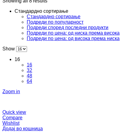
Showing all 8 results
Стандардно сортирање
Стандардно сортирање
Подреди по популарност
Подреди според последни продукти
Подреди по цена: од ниска према висока
Подреди по цена: од висока према ниска
Show
16
16
32
48
64
Zoom in
Quick view
Compare
Wishlist
Додај во кошница