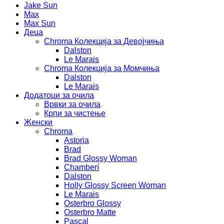
Jake Sun
Max
Max Sun
Деца
Chroma Колекција за Девојчиња
Dalston
Le Marais
Chroma Колекција за Момчиња
Dalston
Le Marais
Додатоци за очила
Врвки за очила
Крпи за чистење
Женски
Chroma
Astoria
Brad
Brad Glossy Woman
Chamberí
Dalston
Holly Glossy Screen Woman
Le Marais
Osterbro Glossy
Osterbro Matte
Pascal