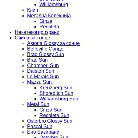
Williamsburg
Клип
Метална Колекција
Ginza
Recoleta
Некатекогиризрани
Очила за сонце
Astoria Glossy за сонце
Belleville Сонце
Brad Glossy Sun
Brad Sun
Chamberi Sun
Dalston Sun
Le Marais Sun
Mazzu Sun
Kreuzberg Sun
Shoreditch Sun
Williamsburg Sun
Metal Sun
Ginza Sun
Recoleta Sun
Osterbro Glossy Sun
Pascal Sun
Био Базирани
Osterbro Sun