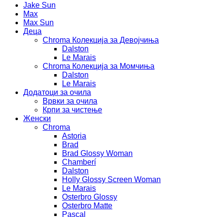
Jake Sun
Max
Max Sun
Деца
Chroma Колекција за Девојчиња
Dalston
Le Marais
Chroma Колекција за Момчиња
Dalston
Le Marais
Додатоци за очила
Врвки за очила
Крпи за чистење
Женски
Chroma
Astoria
Brad
Brad Glossy Woman
Chamberí
Dalston
Holly Glossy Screen Woman
Le Marais
Osterbro Glossy
Osterbro Matte
Pascal