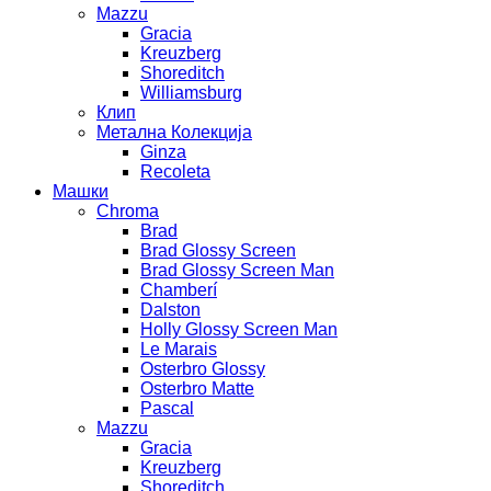
Mazzu
Gracia
Kreuzberg
Shoreditch
Williamsburg
Клип
Метална Колекција
Ginza
Recoleta
Машки
Chroma
Brad
Brad Glossy Screen
Brad Glossy Screen Man
Chamberí
Dalston
Holly Glossy Screen Man
Le Marais
Osterbro Glossy
Osterbro Matte
Pascal
Mazzu
Gracia
Kreuzberg
Shoreditch