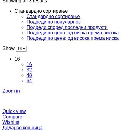
Showing all 3 results
Стандардно сортирање
Стандардно сортирање
Подреди по популарност
Подреди според последни продукти
Подреди по цена: од ниска према висока
Подреди по цена: од висока према ниска
Show
16
16
32
48
64
Zoom in
Quick view
Compare
Wishlist
Додај во кошница