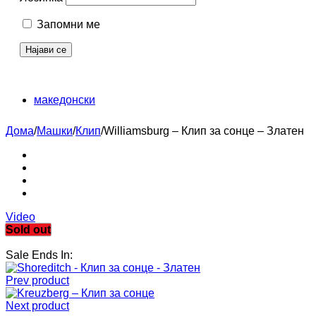
Запомни ме
македонски
Дома
/
Машки
/
Клип
/
Williamsburg – Клип за сонце – Златен
Video
Sold out
Sale Ends In:
Prev product
Next product