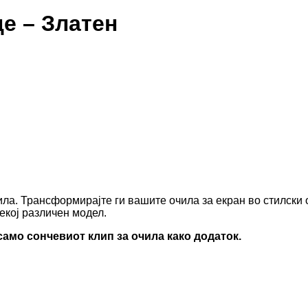
це – Златен
ла. Трансформирајте ги вашите очила за екран во стилски о
секој различен модел.
само сончевиот клип за очила како додаток.