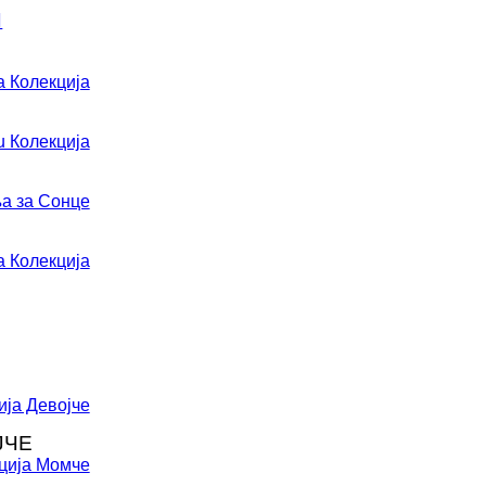
И
ЈЧЕ