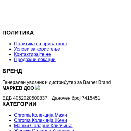
ПОЛИТИКА
Политика на приватност
Услови за користење
Контактирајте не
Продажни локации
БРЕНД
Генерален увозник и дистрибутер за Barner Brand
МАРКЕВ ДОО
ЕДБ 4052020500837
Даночен број 7415451
КАТЕГОРИИ
Chroma Колекција Мажи
Chroma Колекција Жени
Машки Соларни Клипчиња
Женски Соларни Клипчиња