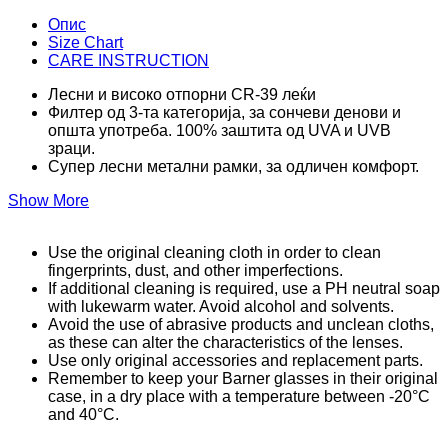
Опис
Size Chart
CARE INSTRUCTION
Лесни и високо отпорни CR-39 леќи
Филтер од 3-та категорија, за сончеви денови и
општа употреба. 100% заштита од UVA и UVB
зраци.
Супер лесни метални рамки, за одличен комфорт.
Show More
Use the original cleaning cloth in order to clean
fingerprints, dust, and other imperfections.
If additional cleaning is required, use a PH neutral soap
with lukewarm water. Avoid alcohol and solvents.
Avoid the use of abrasive products and unclean cloths,
as these can alter the characteristics of the lenses.
Use only original accessories and replacement parts.
Remember to keep your Barner glasses in their original
case, in a dry place with a temperature between -20°C
and 40°C.