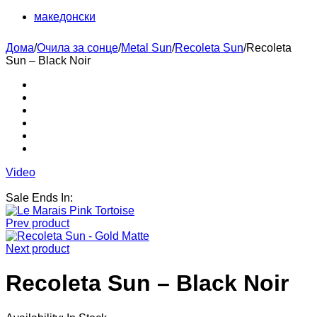
македонски
Дома
/
Очила за сонце
/
Metal Sun
/
Recoleta Sun
/
Recoleta
Sun – Black Noir
Video
Sale Ends In:
Prev product
Next product
Recoleta Sun – Black Noir