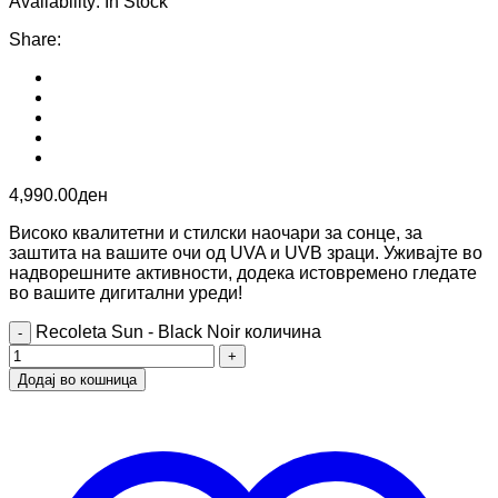
Availability:
In Stock
Share
:
4,990.00
ден
Високо квалитетни и стилски наочари за сонце, за
заштита на вашите очи од UVA и UVB зраци. Уживајте во
надворешните активности, додека истовремено гледате
во вашите дигитални уреди!
Recoleta Sun - Black Noir количина
Додај во кошница