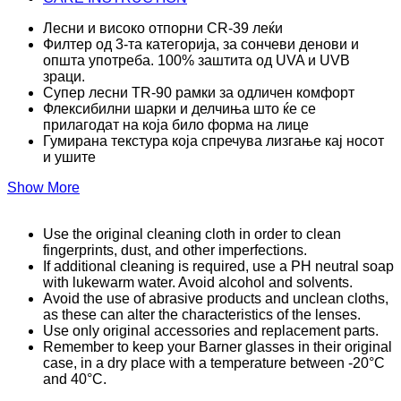
Лесни и високо отпорни CR-39 леќи
Филтер од 3-та категорија, за сончеви денови и
општа употреба. 100% заштита од UVA и UVB
зраци.
Супер лесни TR-90 рамки за одличен комфорт
Флексибилни шарки и делчиња што ќе се
прилагодат на која било форма на лице
Гумирана текстура која спречува лизгање кај носот
и ушите
Show More
Use the original cleaning cloth in order to clean
fingerprints, dust, and other imperfections.
If additional cleaning is required, use a PH neutral soap
with lukewarm water. Avoid alcohol and solvents.
Avoid the use of abrasive products and unclean cloths,
as these can alter the characteristics of the lenses.
Use only original accessories and replacement parts.
Remember to keep your Barner glasses in their original
case, in a dry place with a temperature between -20°C
and 40°C.