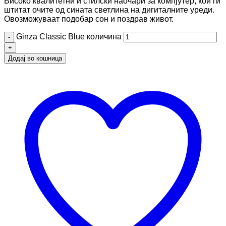
Високо квалитетни и стилски наочари за компјутер, кои ги
штитат очите од сината светлина на дигиталните уреди.
Овозможуваат подобар сон и поздрав живот.
Ginza Classic Blue количина
Додај во кошница