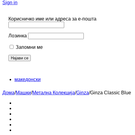
Sign in
Корисничко име или адреса за е-пошта
Лозинка
Запомни ме
македонски
Дома
/
Машки
/
Метална Колекција
/
Ginza
/
Ginza Classic Blue