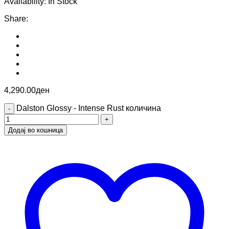
Availability:
In Stock
Share
:
4,290.00
ден
Dalston Glossy - Intense Rust количина
Додај во кошница