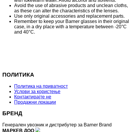
with lukewarm water. Avoid alcohol and solvents.
Avoid the use of abrasive products and unclean cloths,
as these can alter the characteristics of the lenses.
Use only original accessories and replacement parts.
Remember to keep your Barner glasses in their original
case, in a dry place with a temperature between -20°C
and 40°C.
ПОЛИТИКА
Политика на приватност
Услови за користење
Контактирајте не
Продажни локации
БРЕНД
Генерален увозник и дистрибутер за Barner Brand
МАРКЕВ ДОО