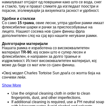
намалуваат отсјајот од површини како што се вода, снег
и стакло, туку и прават сликите да изгледаат поостри и
појасни, зголемувајќи ја визуелната јасност и удобност.
Удобни и стилски
Со само
15 грама
, овие лесни, ултра удобни рамки имаат
флексибилни шарки и рачки за приспособување на
лицето. Нашиот сосема нов сјаен финиш фрла
дополнителен слој на сјај врз нашите негувани рамки.
Долготрајни материјали
Нашата рамка е изработена со висококвалитетен
материјал
TR-90
, кој освен што е супер лесен и
флексибилен, е направен за долго траење и
издржливост. Истиот висококвалитетен материјал, кој
може да биде со мат или со сјаен финиш.
▪️Овој модел Charles Tortoise Sun доаѓа со жолта боја на
сончеви леќи.
Show More
Use the original cleaning cloth in order to clean
fingerprints, dust, and other imperfections.
If additional cleaning is required, use a PH neutral soap