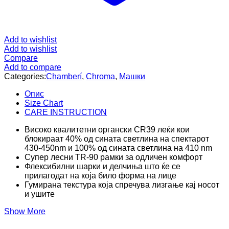
Add to wishlist
Add to wishlist
Compare
Add to compare
Categories:
Chamberí
,
Chroma
,
Машки
Опис
Size Chart
CARE INSTRUCTION
Високо квалитетни органски CR39 леќи кои
блокираат 40% од сината светлина на спектарот
430-450nm и 100% од сината светлина на 410 nm
Супер лесни TR-90 рамки за одличен комфорт
Флексибилни шарки и делчиња што ќе се
прилагодат на која било форма на лице
Гумирана текстура која спречува лизгање кај носот
и ушите
Show More