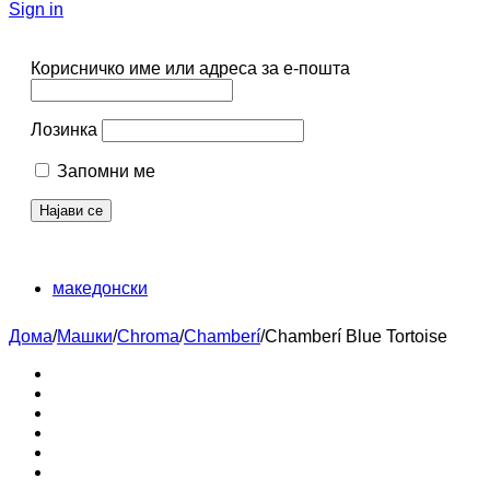
Sign in
Корисничко име или адреса за е-пошта
Лозинка
Запомни ме
македонски
Дома
/
Машки
/
Chroma
/
Chamberí
/
Chamberí Blue Tortoise