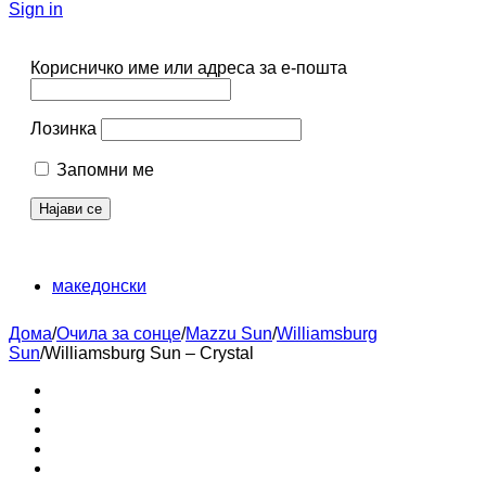
Sign in
Корисничко име или адреса за е-пошта
Лозинка
Запомни ме
македонски
Дома
/
Очила за сонце
/
Mazzu Sun
/
Williamsburg
Sun
/
Williamsburg Sun – Crystal