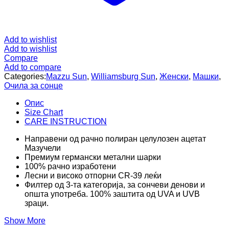
Add to wishlist
Add to wishlist
Compare
Add to compare
Categories:
Mazzu Sun
,
Williamsburg Sun
,
Женски
,
Машки
,
Очила за сонце
Опис
Size Chart
CARE INSTRUCTION
Направени од рачно полиран целулозен ацетат
Мазучели
Премиум германски метални шарки
100% рачно изработени
Лесни и високо отпорни CR-39 леќи
Филтер од 3-та категорија, за сончеви денови и
општа употреба. 100% заштита од UVA и UVB
зраци.
Show More