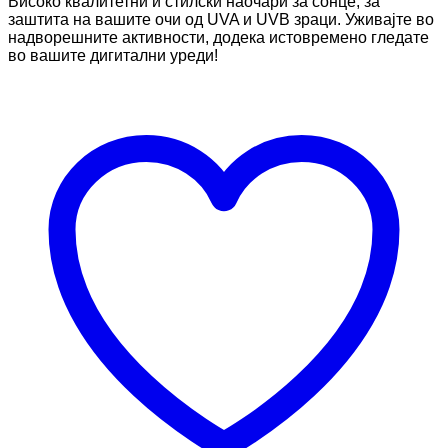
Високо квалитетни и стилски наочари за сонце, за
заштита на вашите очи од UVA и UVB зраци. Уживајте во
надворешните активности, додека истовремено гледате
во вашите дигитални уреди!